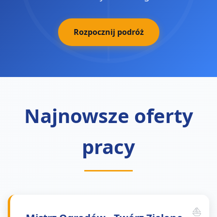
Rozpocznij podróż
Najnowsze oferty
pracy